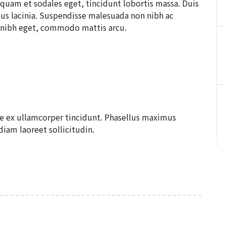
liquam et sodales eget, tincidunt lobortis massa. Duis
us lacinia. Suspendisse malesuada non nibh ac
t nibh eget, commodo mattis arcu.
ue ex ullamcorper tincidunt. Phasellus maximus
iam laoreet sollicitudin.