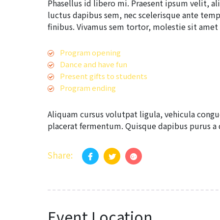
Phasellus id libero mi. Praesent ipsum velit, a
luctus dapibus sem, nec scelerisque ante temp
finibus. Vivamus sem tortor, molestie sit ame
Program opening
Dance and have fun
Present gifts to students
Program ending
Aliquam cursus volutpat ligula, vehicula cong
placerat fermentum. Quisque dapibus purus a d
Share:
Event Location