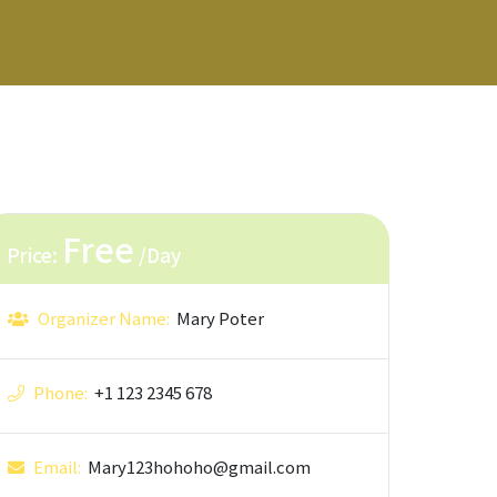
Free
Price:
/Day
Organizer Name:
Mary Poter
Phone:
+1 123 2345 678
Email:
Mary123hohoho@gmail.com